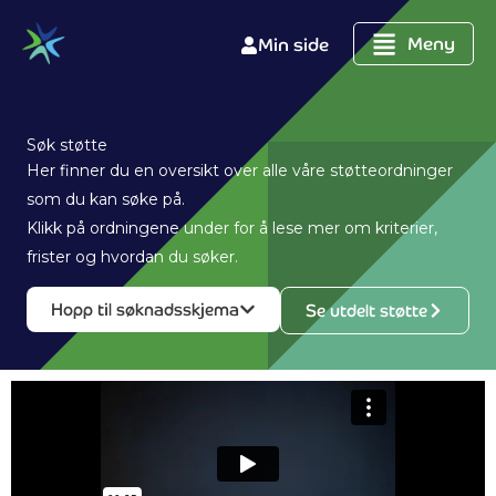
Hopp
rett
Meny
Min side
til
innholdet
Søk støtte
Her finner du en oversikt over alle våre støtteordninger
som du kan søke på.
Klikk på ordningene under for å lese mer om kriterier,
frister og hvordan du søker.
Hopp til søknadsskjema
Se utdelt støtte