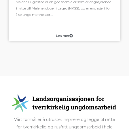
Malene Fuglestad er en god formidler som er engasjerende
å lytte til! Malene jobber i Laget (NKSS), og er engasjert for
å se unge mennekser...
Les mer
Vårt formål er å utruste, inspirere og legge til rette
for tverrkirkelig og rusfritt ungdomsarbeid i hele