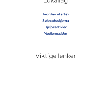
Lokallag
Hvordan starte?
Søknadsskjema
Hjelpeartikler
Medlemssider
Viktige lenker
Cookieerklæring
Personvernerklæring
Våre vedtekter
Kontakt