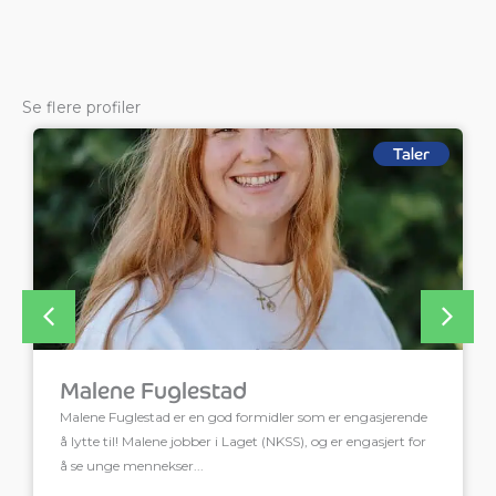
Se flere profiler
Taler
Malene Fuglestad
Malene Fuglestad er en god formidler som er engasjerende
å lytte til! Malene jobber i Laget (NKSS), og er engasjert for
å se unge mennekser...