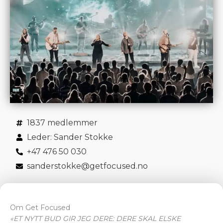
1837 medlemmer
Leder: Sander Stokke
+47 476 50 030
sanderstokke@getfocused.no
Om Get Focused
«ET NYTT BUD GIR JEG DERE: DERE SKAL ELSKE