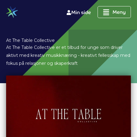
Hopp
rett
Meny
Min side
til
innholdet
At The Table Collective
At The Table Collective er et tilbud for unge som driver
aktivt med kreativ musikknæring - kreativt fellesskap med
fokus på relasjoner og skaperkraft